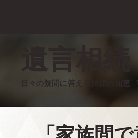
遺言相続
日々の疑問に答える法律の知恵 -
「家族間で