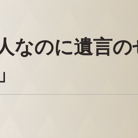
人なのに遺言の
」