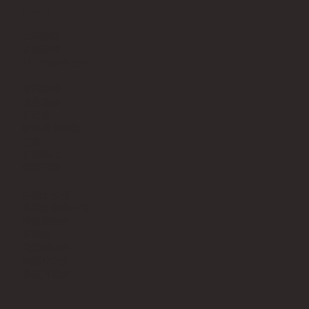
HOME
企業法務
企業顧問
リーガルチェック
市民法務
遺言相続
不動産
離婚男女問題
労働
交通事故
犯罪刑事
​​弁護士費用
弁護士紹介一覧
事務所紹介
事例集
依頼者の声
関連リンク
​事務所概要