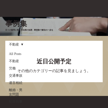
事例集
日々の疑問に答える法律の知恵 - 事例集で解決の一歩を
不動産
All Posts
近日公開予定
不動産
労働
その他のカテゴリーの記事を見ましょう。
交通事故
遺言相続
離婚・男
女問題
犯罪刑事