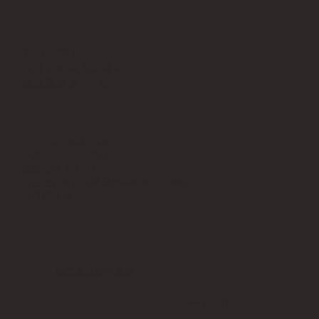
〒231-0011
横浜市中区太田町4-55
横浜馬車道ビル6F
TEL：045-662-7126
FAX：045-662-4831
業務時間 9:00～18:00
（ただし第四火曜日のみ9:00～17:00）
土日祝休み
© 2024 馬車道法律事務所
Back to Top