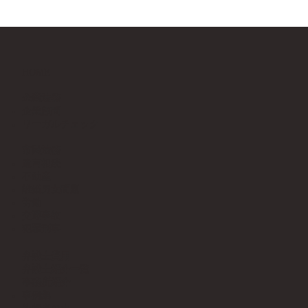
HOME
企業法務
企業顧問
リーガルチェック
市民法務
遺言相続
不動産
離婚男女問題
労働
交通事故
犯罪刑事
​​弁護士費用
弁護士紹介一覧
事務所紹介
事例集