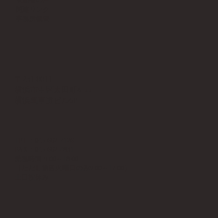
依頼者の声
関連リンク
​事務所概要
〒231-0011
横浜市中区太田町4-55
横浜馬車道ビル6F
TEL：045-662-7126
FAX：045-662-4831
業務時間 9:00～18:00
（ただし第四火曜日のみ9:00～17:00）
土日祝休み